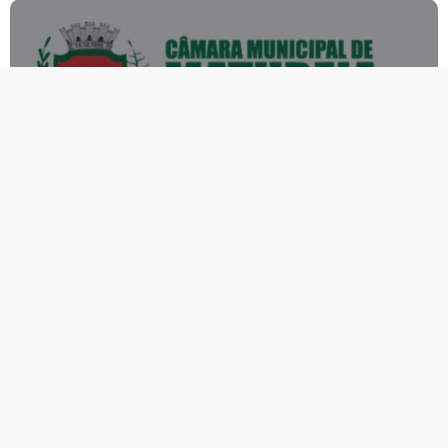
Câmara Municipal de Matureia
publica Edital nº 02/2026 com
nova convocação de aprovados
no Concurso Público