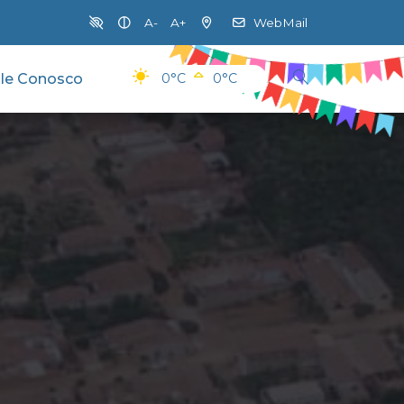
A-
A+
WebMail
le Conosco
0°C
0°C