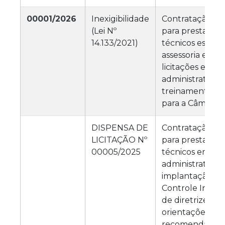
00001/2026
Inexigibilidade
Contratação de
(Lei Nº
para prestação 
14.133/2021)
técnicos especi
assessoria e co
licitações e con
administrativos,
treinamento de 
para a Câmara 
DISPENSA DE
Contratação de
LICITAÇÃO Nº
para prestação 
00005/2025
técnicos em ge
administrativa,
implantação de
Controle Intern
de diretrizes, f
orientações,
recomendações