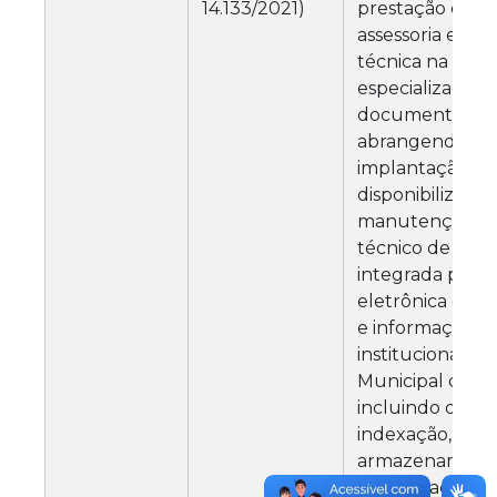
14.133/2021)
prestação de se
assessoria e con
técnica na gest
especializada d
documentos - 
abrangendo a
implantação,
disponibilização
manutenção e 
técnico de solu
integrada para 
eletrônica de 
e informações
institucionais 
Municipal de Vá
incluindo digita
indexação, class
armazenamento,
recuperação e