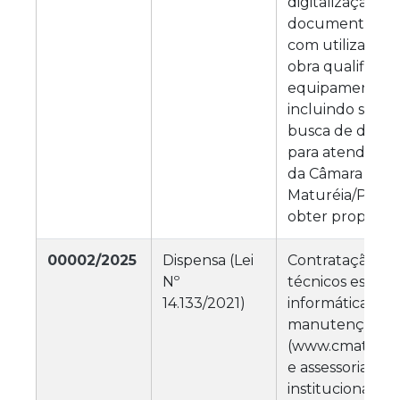
digitalização de
documentos e p
com utilização
obra qualificada
equipamentos (
incluindo softw
busca de docu
para atender a
da Câmara Muni
Maturéia/PB, a 
obter propostas 
00002/2025
Dispensa (Lei
Contratação de 
Nº
técnicos especi
14.133/2021)
informática, na
manutenção do 
(www.cmatureia
e assessoria em 
institucionais 