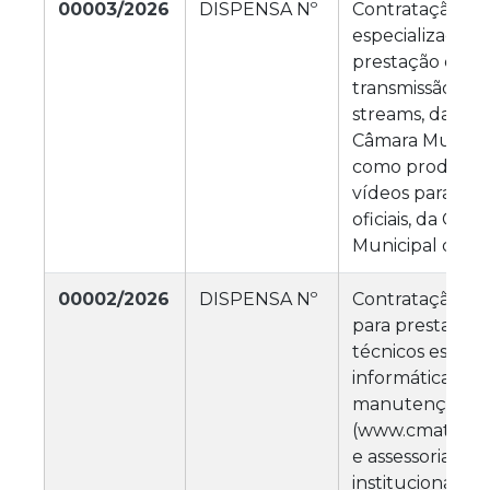
00003/2026
DISPENSA Nº
Contratação de
especializada p
prestação de se
transmissão ao v
streams, das se
Câmara Municip
como produção 
vídeos para as r
oficiais, da Câm
Municipal de M
00002/2026
DISPENSA Nº
Contratação de
para prestação 
técnicos especi
informática, na
manutenção do 
(www.cmatureia
e assessoria em 
institucionais 