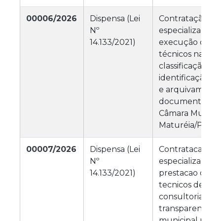
00006/2026
Dispensa (Lei
Contratação de
Nº
especializada p
14.133/2021)
execução de se
técnicos na sel
classificação, c
identificação, o
e arquivamento
documentos ge
Câmara Municip
Maturéia/PB
00007/2026
Dispensa (Lei
Contratacao de
Nº
especializada p
14.133/2021)
prestacao de se
tecnicos de anal
consultoria a a
transparencia p
municipal no a