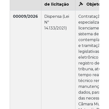
de licitação
Objeto da l
00009/2026
Dispensa (Lei
Contratação de
Nº
especializada p
14.133/2021)
licenciamento 
sistema de Plená
contemplando o
e tramitação de
legislativas, pai
eletrônico de v
registro de voto
tribuna, atuali
tempo real, su
técnico remoto
manutenção do
dados, para at
das necessidad
Câmara Municip