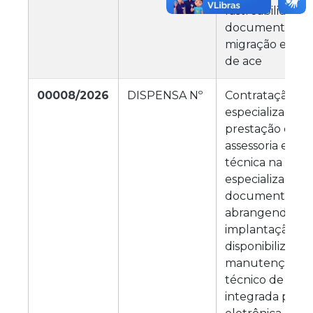
rastreabilidade
documentos, b
migração e pre
de ace
00008/2026
DISPENSA Nº
Contratação de
especializada p
prestação de se
assessoria e con
técnica na gest
especializada d
documentos - 
abrangendo a
implantação,
disponibilização
manutenção e 
técnico de solu
integrada para 