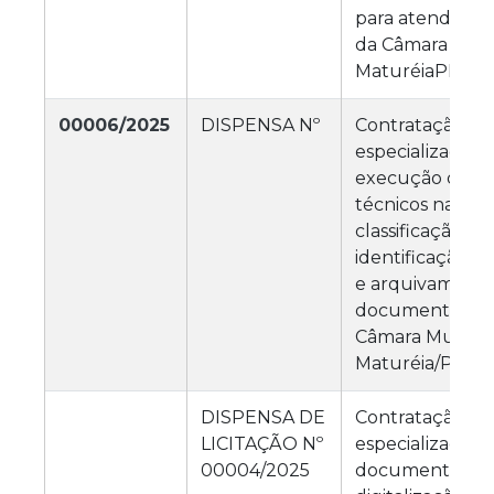
para atender a
da Câmara Muni
MaturéiaPB.
00006/2025
DISPENSA Nº
Contratação de
especializada p
execução de se
técnicos na sel
classificação, c
identificação, o
e arquivamento
documentos ge
Câmara Municip
Maturéia/PB.
DISPENSA DE
Contratação de
LICITAÇÃO Nº
especializada e
00004/2025
documental pa