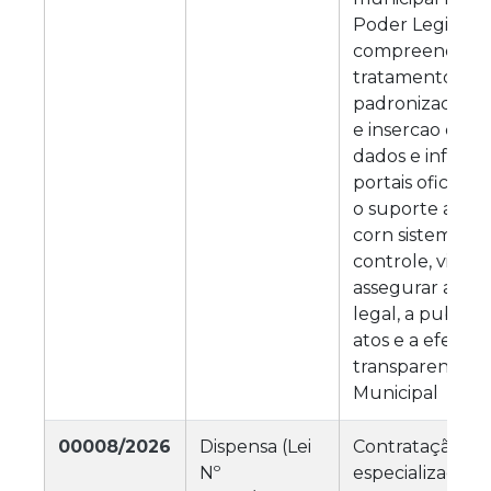
Poder Legislativ
compreendend
tratamento, org
padronizacao, a
e insercao de 
dados e inform
portais oficiais
o suporte a int
corn sistemas e
controle, visan
assegurar a co
legal, a publici
atos e a efetiva
transparencia 
Municipal
00008/2026
Dispensa (Lei
Contratação de
Nº
especializada p