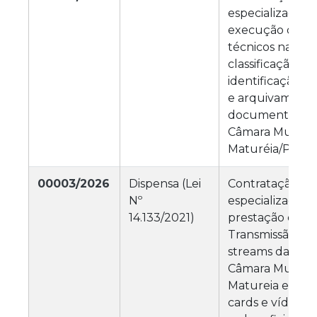
especializada p
execução de se
técnicos na sel
classificação, c
identificação, o
e arquivamento
documentos ge
Câmara Municip
Maturéia/PB.
00003/2026
Dispensa (Lei
Contratação de
Nº
especializada p
14.133/2021)
prestação de se
Transmissão ao v
streams das ses
Câmara Municip
Matureia e pro
cards e vídeos p