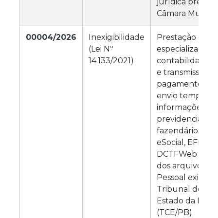
jurídica prevent
Câmara Municip
00004/2026
Inexigibilidade
Prestação de se
(Lei Nº
especializados 
14.133/2021)
contabilidade, 
e transmissão d
pagamento, esc
envio tempestiv
informações tra
previdenciárias 
fazendários por
eSocial, EFD Rei
DCTFWeb e DIR
dos arquivos do
Pessoal exigido
Tribunal de Co
Estado da Para
(TCE/PB)