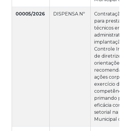
00005/2026
DISPENSA Nº
Contratação de
para prestação 
técnicos em ge
administrativa,
implantação de
Controle Intern
de diretrizes, f
orientações,
recomendações
ações corporati
exercício das
competências fu
primando pela e
eficácia control
setorial na Câm
Municipal de M