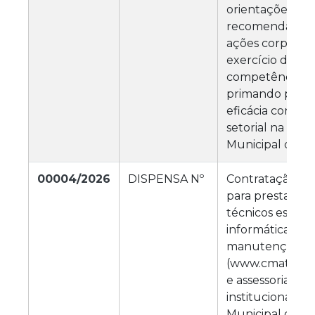
orientações,
recomendações
ações corporati
exercício das
competências fu
primando pela e
eficácia control
setorial na Câm
Municipal de M
00004/2026
DISPENSA Nº
Contratação de
para prestação 
técnicos especi
informática, na
manutenção do 
(www.cmatureia
e assessoria em 
institucionais 
Municipal de M