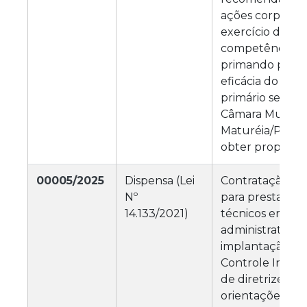
ações corporati
exercício das
competências fu
primando pela e
eficácia do cont
primário setoria
Câmara Municip
Maturéia/PB, a 
obter propostas 
00005/2025
Dispensa (Lei
Contratação de
Nº
para prestação 
14.133/2021)
técnicos em ge
administrativa,
implantação de
Controle Intern
de diretrizes, f
orientações,