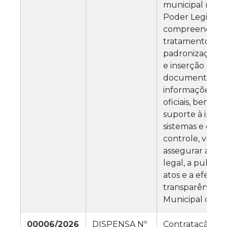
municipal no â
Poder Legislativ
compreendend
tratamento, org
padronização, a
e inserção de
documentos, d
informações nos
oficiais, bem c
suporte à inte
sistemas e órgã
controle, visan
assegurar a co
legal, a publici
atos e a efetiva
transparência 
Municipal de
00006/2026
DISPENSA Nº
Contratação de