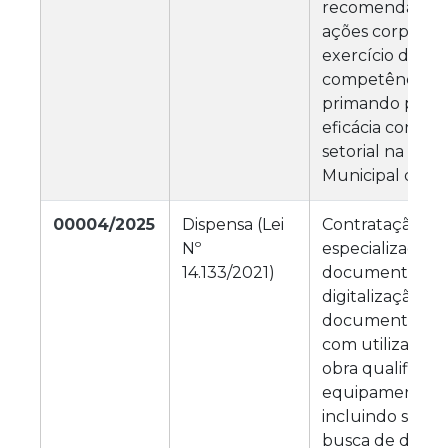
recomendações
ações corporati
exercício das
competências fu
primando pela e
eficácia control
setorial na Câm
Municipal de M
00004/2025
Dispensa (Lei
Contratação de
Nº
especializada e
14.133/2021)
documental pa
digitalização de
documentos e p
com utilização
obra qualificada
equipamentos (
incluindo softw
busca de docu