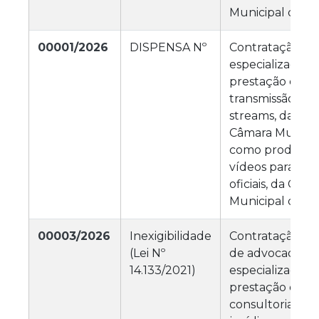
Municipal de M
00001/2026
DISPENSA Nº
Contratação de
especializada p
prestação de se
transmissão ao v
streams, das se
Câmara Municip
como produção 
vídeos para as r
oficiais, da Câm
Municipal de M
00003/2026
Inexigibilidade
Contratação de 
(Lei Nº
de advocacia de
14.133/2021)
especialização 
prestação de se
consultoria e as