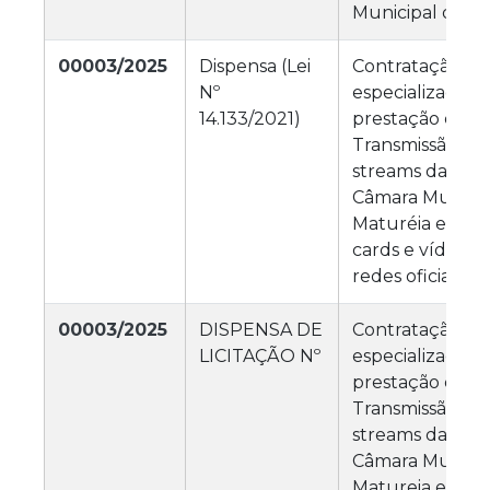
Municipal de M
00003/2025
Dispensa (Lei
Contratação de
Nº
especializada p
14.133/2021)
prestação de se
Transmissão ao v
streams das ses
Câmara Municip
Maturéia e pro
cards e vídeos p
redes oficiais.
00003/2025
DISPENSA DE
Contratação de
LICITAÇÃO Nº
especializada p
prestação de se
Transmissão ao v
streams das ses
Câmara Municip
Matureia e pro