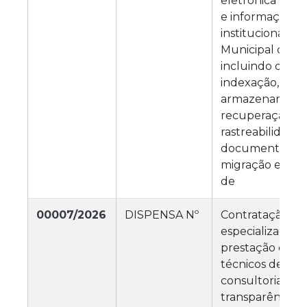
eletrônica de 
e informações
institucionais 
Municipal de M
incluindo digita
indexação, class
armazenamento,
recuperação e
rastreabilidade
documentos, b
migração e pre
de
00007/2026
DISPENSA Nº
Contratação de
especializada p
prestação de se
técnicos de anál
consultoria e a
transparência p