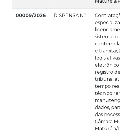
Maturéia/PB.
00009/2026
DISPENSA Nº
Contratação de
especializada p
licenciamento 
sistema de Plená
contemplando o
e tramitação de
legislativas, pai
eletrônico de v
registro de voto
tribuna, atuali
tempo real, su
técnico remoto
manutenção do
dados, para at
das necessidad
Câmara Municip
Maturéia/PB.