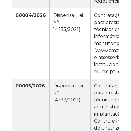
redes oficiais
00004/2026
Dispensa (Lei
Contratação de
Nº
para prestação 
14.133/2021)
técnicos especi
informática, na
manutenção do 
(www.cmatureia
e assessoria em
institucionais 
Municipal de M
00005/2026
Dispensa (Lei
Contratação de
Nº
para prestação 
14.133/2021)
técnicos em ge
administrativa,
implantação de
Controle Intern
de diretrizes, f