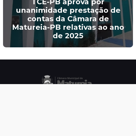
TCE-PB aprova por
unanimidade prestação de
contas da Câmara de
Matureia-PB relativas ao ano
de 2025
CNPJ.: 02.309.824/0001-73
Horário de
Atendimento