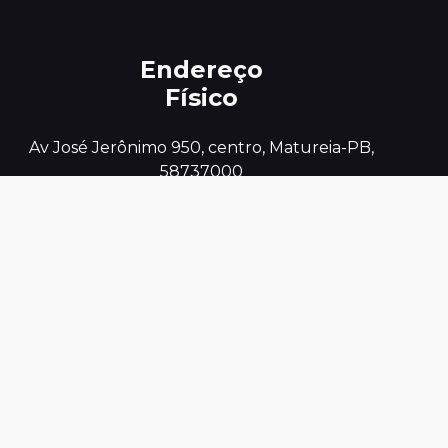
Endereço
Físico
 Av José Jerônimo 950, centro, Matureia-PB, 
Telefones
Úteis
0800 801 5050
E-mail