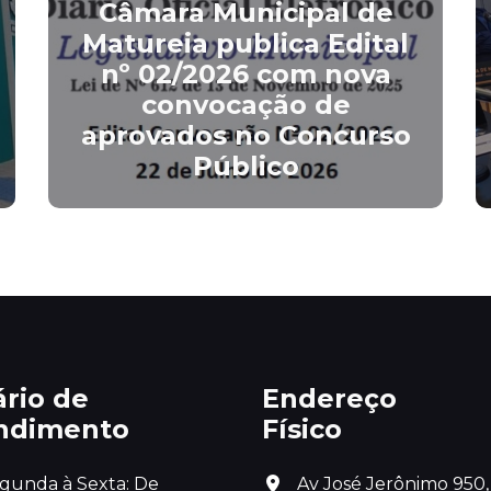
Câmara de Matureia
aprova prestação de
contas do ex-prefeito e
abertura de crédito
especial para
pavimentação de ruas
ário de
Endereço
ndimento
Físico
gunda à Sexta: De 
 Av José Jerônimo 950, 