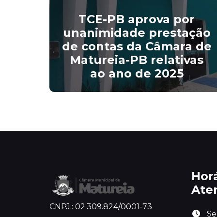
Câmara Municipal de
r
Matureia publica Edital
ação
nº 02/2026 com nova
a de
convocação de
vas
aprovados no Concurso
Público
Hor
Ate
CNPJ.: 02.309.824/0001-73
 Se