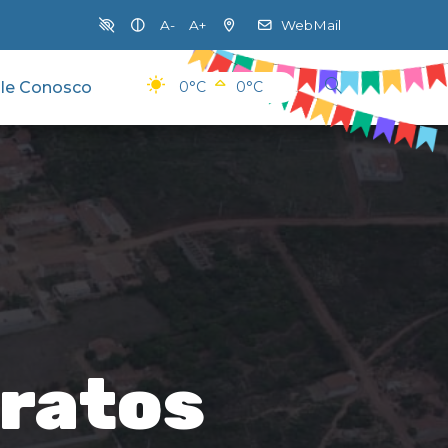
A-
A+
WebMail
le Conosco
0°C
0°C
tratos