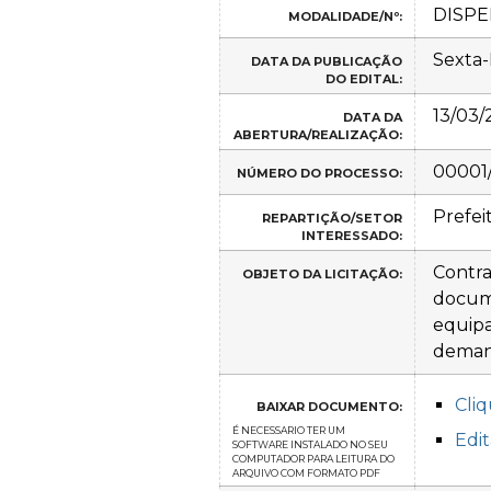
DISPE
MODALIDADE/Nº:
Sexta-
DATA DA PUBLICAÇÃO
DO EDITAL:
13/03/
DATA DA
ABERTURA/REALIZAÇÃO:
00001
NÚMERO DO PROCESSO:
Prefei
REPARTIÇÃO/SETOR
INTERESSADO:
Contra
OBJETO DA LICITAÇÃO:
docume
equipa
demand
Cliq
BAIXAR DOCUMENTO:
É NECESSARIO TER UM
Edit
SOFTWARE INSTALADO NO SEU
COMPUTADOR PARA LEITURA DO
ARQUIVO COM FORMATO PDF