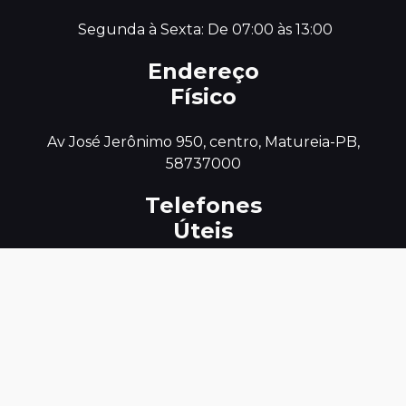
 Segunda à Sexta: De 07:00 às 13:00
Endereço
Físico
 Av José Jerônimo 950, centro, Matureia-PB, 
Telefones
Úteis
0800 801 5050
E-mail
contato@cmatureia.pb.gov.br