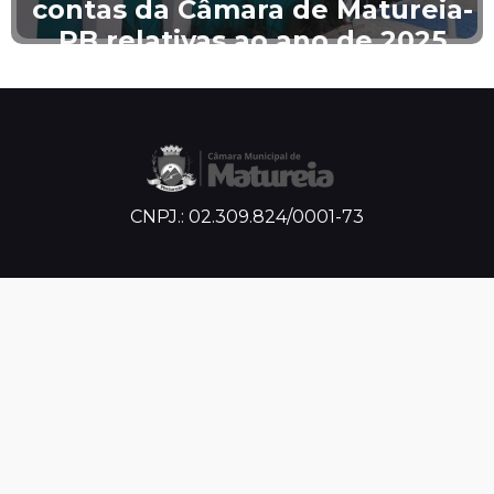
reia-
nova convocação de apro
025
no Concurso Públic
CNPJ.: 02.309.824/0001-73
Horário de
Atendimento
 Segunda à Sexta: De 07:00 às 13:00
Endereço
Físico